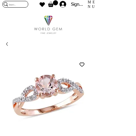
ME
Sign In
NU