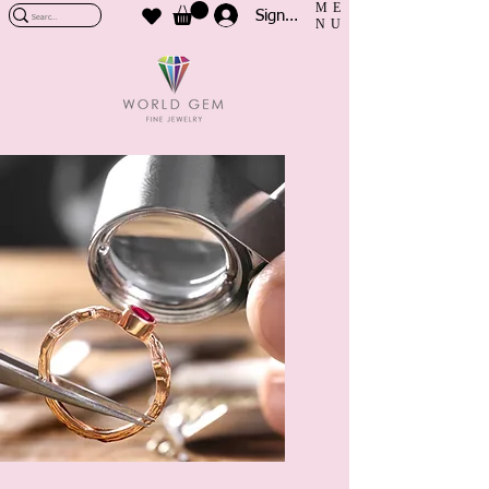
ME
Sign In
NU