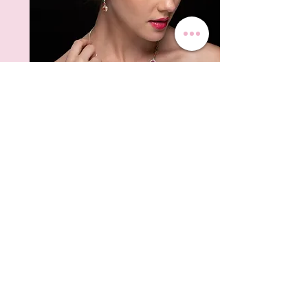
"Ihre Zufriedenheit ist unsere
höchste Priorität"
Wir verstehen, dass Sie uns Ihr hart
verdientes Geld anvertrauen, deshalb
arbeiten wir wirklich hart daran, den
bestmöglichen Service zu bieten. Wir
verwenden nur feinste und hochwertige