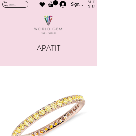
ME
Sign In
NU
APATIT