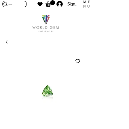
ME
Sign In
NU