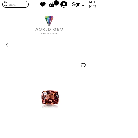
ME
Sign In
NU