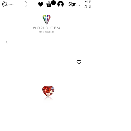
ME
Sign In
NU