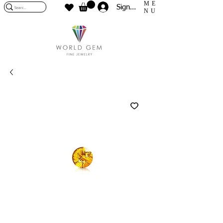
ME
Sign In
NU