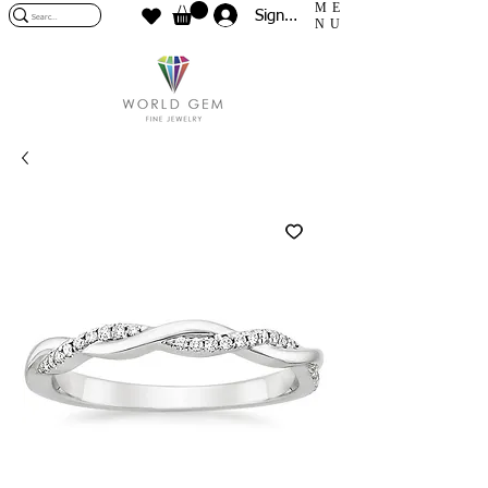
ME
Sign In
NU