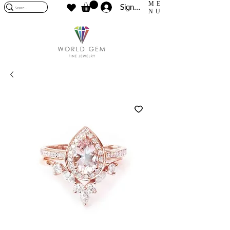
ME
Sign In
NU