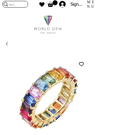
ME
Sign In
NU