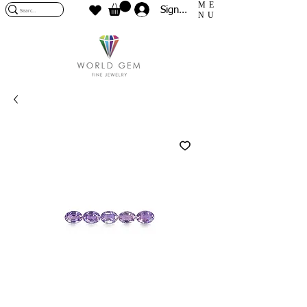
ME
Sign In
NU