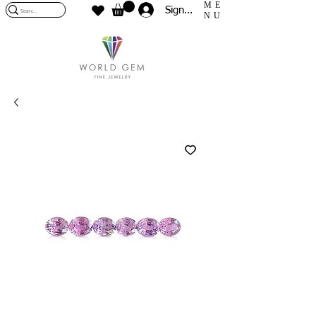
ME
Sign In
NU