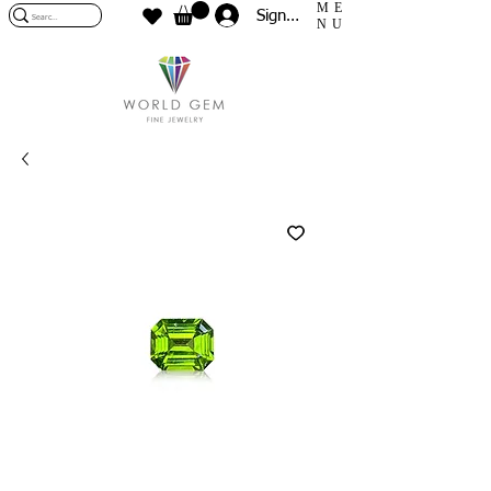
ME
Sign In
NU