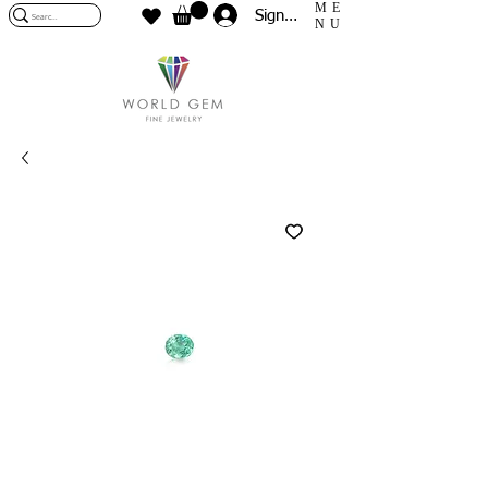
ME
Sign In
NU