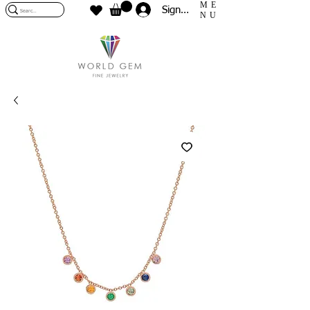
ME
Sign In
NU