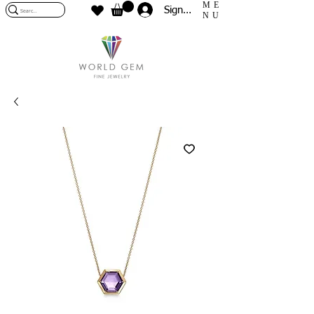
ME
Sign In
NU