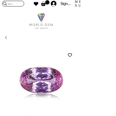
ME
Sign In
NU