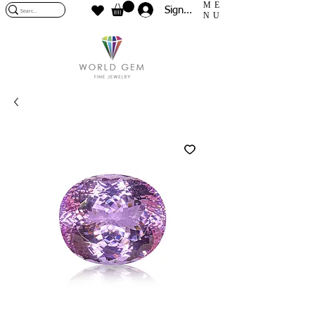
ME
Sign In
NU