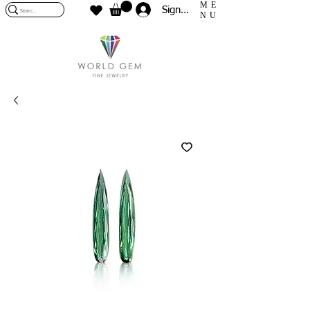
ME
Sign In
NU