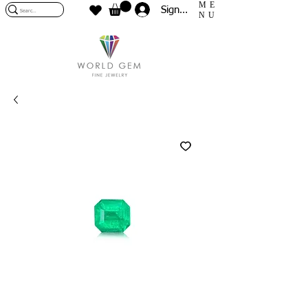
ME
Sign In
NU