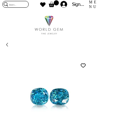
ME
Sign In
NU