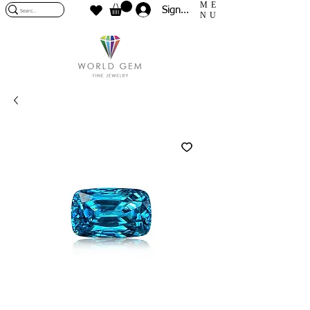
ME
Sign In
NU