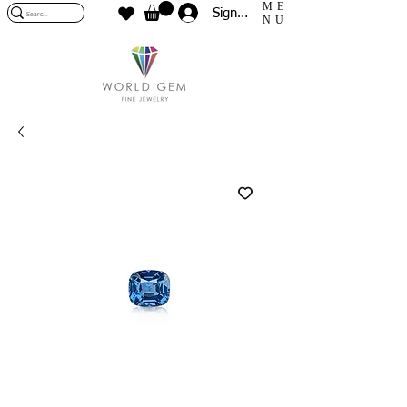
ME
Sign In
NU