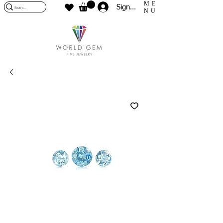
ME
Sign In
NU