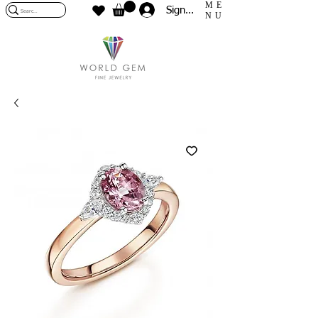
ME
Sign In
NU