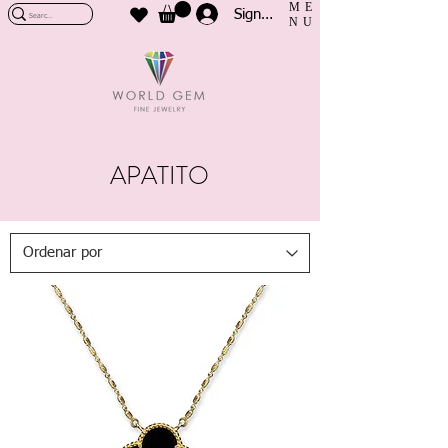
ME
Sign In
NU
APATITO