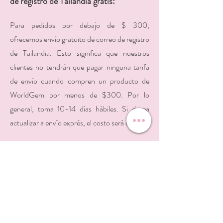
de registro de Tailandia gratis:
Para pedidos por debajo de $ 300,
ofrecemos envío gratuito de correo de registro
de Tailandia. Esto significa que nuestros
clientes no tendrán que pagar ninguna tarifa
de envío cuando compren un producto de
WorldGem por menos de $300. Por lo
general, toma 10-14 días hábiles. Si desea
actualizar a envío exprés, el costo será de $ 20
Envío gratuito de DHL:
Para pedidos superiores a $ 300, ofrecemos
envío gratuito de DHL Express en todo el
mundo. Estamos orgullosos de decir que
DHL es el servicio de entrega más rápido y