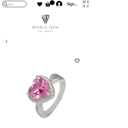
ME
Sign In
NU