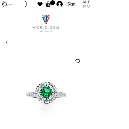
ME
Sign In
NU