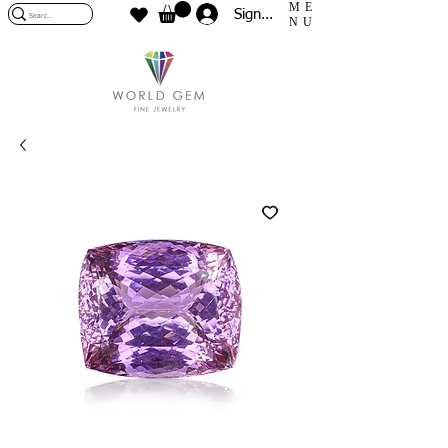
ME
Sign In
NU