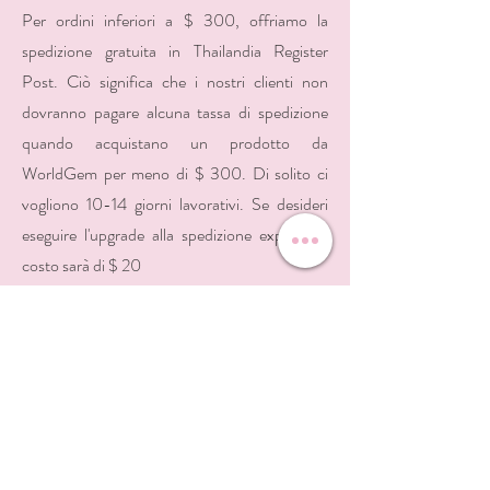
Per ordini inferiori a $ 300, offriamo la
spedizione gratuita in Thailandia Register
Post. Ciò significa che i nostri clienti non
dovranno pagare alcuna tassa di spedizione
quando acquistano un prodotto da
WorldGem per meno di $ 300. Di solito ci
vogliono 10-14 giorni lavorativi. Se desideri
eseguire l'upgrade alla spedizione express, il
costo sarà di $ 20
Spedizione DHL gratuita:
Per ordini superiori a $ 300, forniamo la
spedizione DHL Express gratuita in tutto il
mondo. Siamo orgogliosi di affermare che
DHL è il servizio di consegna più veloce e