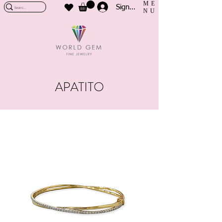
ME
Sign In
NU
APATITO