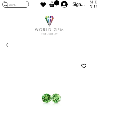
ME
Sign In
NU