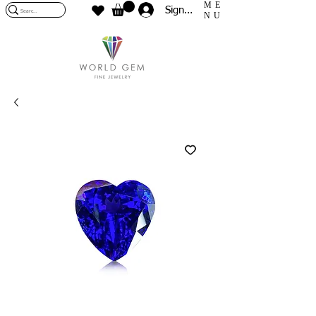
ME
Sign In
NU