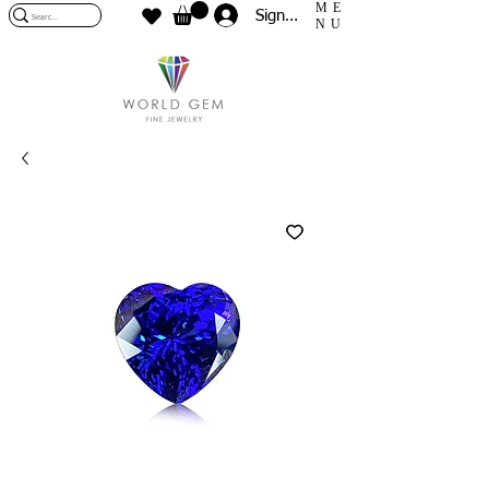
ME
Sign In
NU