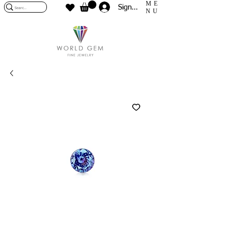
ME
Sign In
NU