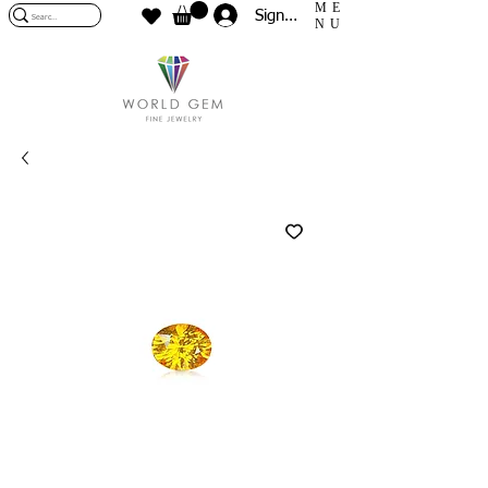
ME
Sign In
NU