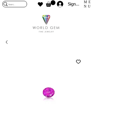
ME
Sign In
NU