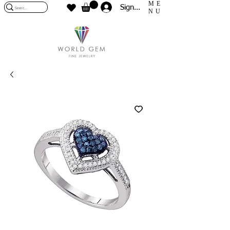
ME
Sign In
NU