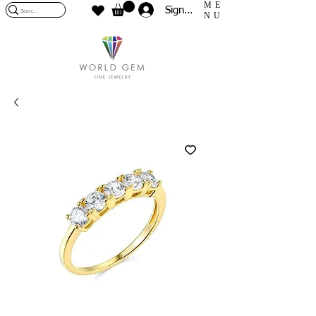
ME
Sign In
NU