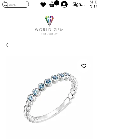
ME
Sign In
NU