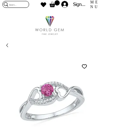
ME
Sign In
NU