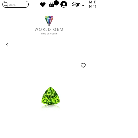
ME
Sign In
NU