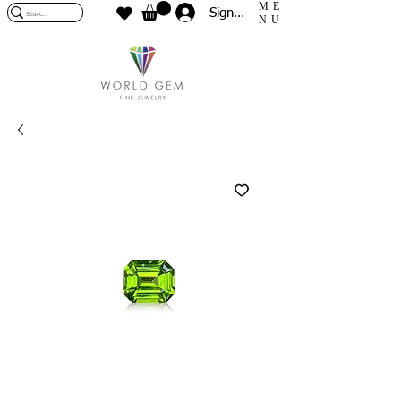
ME
Sign In
NU