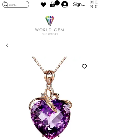
ME
Sign In
NU