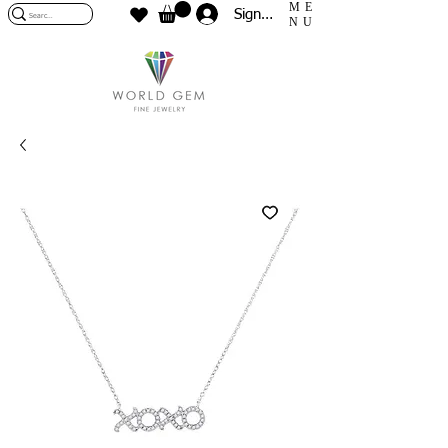
ME
Sign In
NU