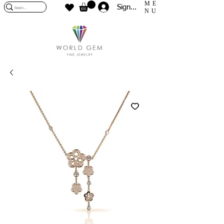
ME
Sign In
NU