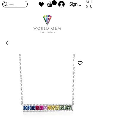
ME
Sign In
NU