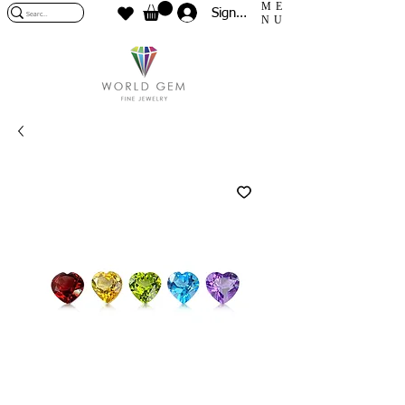
ME
Sign In
NU