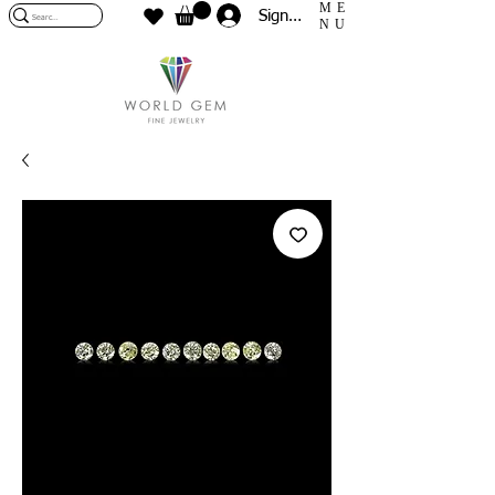
ME
Sign In
NU